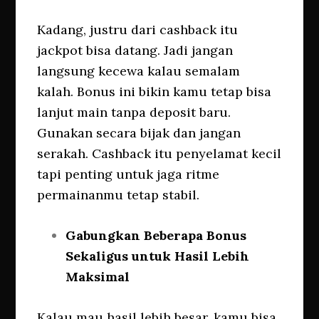
Kadang, justru dari cashback itu
jackpot bisa datang. Jadi jangan
langsung kecewa kalau semalam
kalah.
Bonus ini bikin kamu tetap bisa
lanjut main tanpa deposit baru.
Gunakan secara bijak dan jangan
serakah. Cashback itu penyelamat kecil
tapi penting untuk jaga ritme
permainanmu tetap stabil.
Gabungkan Beberapa Bonus
Sekaligus untuk Hasil Lebih
Maksimal
Kalau mau hasil lebih besar, kamu bisa