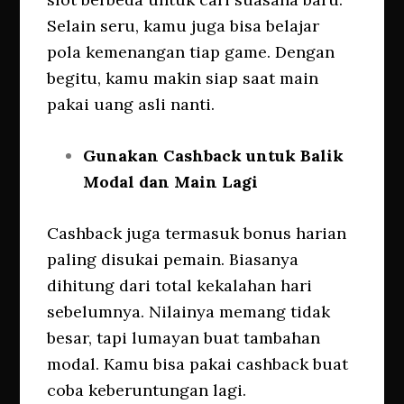
Selain seru, kamu juga bisa belajar
pola kemenangan tiap game. Dengan
begitu, kamu makin siap saat main
pakai uang asli nanti.
Gunakan Cashback untuk Balik
Modal dan Main Lagi
Cashback juga termasuk bonus harian
paling disukai pemain. Biasanya
dihitung dari total kekalahan hari
sebelumnya. Nilainya memang tidak
besar, tapi lumayan buat tambahan
modal.
Kamu bisa pakai cashback buat
coba keberuntungan lagi.