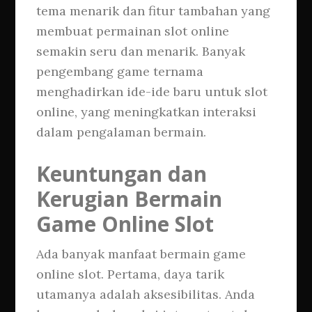
tema menarik dan fitur tambahan yang
membuat permainan slot online
semakin seru dan menarik. Banyak
pengembang game ternama
menghadirkan ide-ide baru untuk slot
online, yang meningkatkan interaksi
dalam pengalaman bermain.
Keuntungan dan
Kerugian Bermain
Game Online Slot
Ada banyak manfaat bermain game
online slot. Pertama, daya tarik
utamanya adalah aksesibilitas. Anda