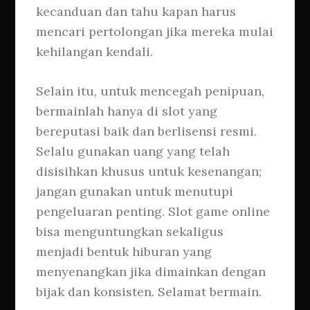
kecanduan dan tahu kapan harus
mencari pertolongan jika mereka mulai
kehilangan kendali.
Selain itu, untuk mencegah penipuan,
bermainlah hanya di slot yang
bereputasi baik dan berlisensi resmi.
Selalu gunakan uang yang telah
disisihkan khusus untuk kesenangan;
jangan gunakan untuk menutupi
pengeluaran penting.
Slot game online
bisa menguntungkan sekaligus
menjadi bentuk hiburan yang
menyenangkan jika dimainkan dengan
bijak dan konsisten. Selamat bermain.