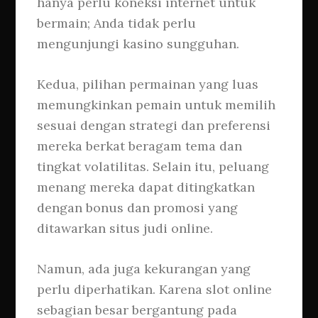
hanya perlu koneksi internet untuk
bermain; Anda tidak perlu
mengunjungi kasino sungguhan.
Kedua, pilihan permainan yang luas
memungkinkan pemain untuk memilih
sesuai dengan strategi dan preferensi
mereka berkat beragam tema dan
tingkat volatilitas. Selain itu, peluang
menang mereka dapat ditingkatkan
dengan bonus dan promosi yang
ditawarkan situs judi online.
Namun, ada juga kekurangan yang
perlu diperhatikan. Karena slot online
sebagian besar bergantung pada