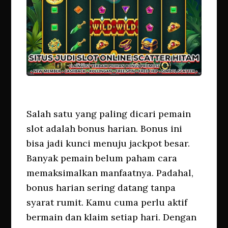
Salah satu yang paling dicari pemain
slot adalah bonus harian. Bonus ini
bisa jadi kunci menuju jackpot besar.
Banyak pemain belum paham cara
memaksimalkan manfaatnya. Padahal,
bonus harian sering datang tanpa
syarat rumit.
Kamu cuma perlu aktif
bermain dan klaim setiap hari. Dengan