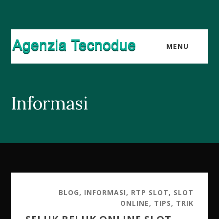
Skip
Skip
to
to
main
primary
content
sidebar
MENU
Informasi
BLOG
,
INFORMASI
,
RTP SLOT
,
SLOT
ONLINE
,
TIPS
,
TRIK