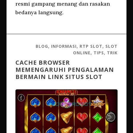
resmi gampang menang dan rasakan
bedanya langsung.
BLOG
,
INFORMASI
,
RTP SLOT
,
SLOT
ONLINE
,
TIPS
,
TRIK
CACHE BROWSER
MEMENGARUHI PENGALAMAN
BERMAIN LINK SITUS SLOT