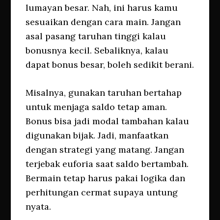
lumayan besar. Nah, ini harus kamu
sesuaikan dengan cara main. Jangan
asal pasang taruhan tinggi kalau
bonusnya kecil.
Sebaliknya, kalau
dapat bonus besar, boleh sedikit berani.
Misalnya, gunakan taruhan bertahap
untuk menjaga saldo tetap aman.
Bonus bisa jadi modal tambahan kalau
digunakan bijak.
Jadi, manfaatkan
dengan strategi yang matang. Jangan
terjebak euforia saat saldo bertambah.
Bermain tetap harus pakai logika dan
perhitungan cermat supaya untung
nyata.