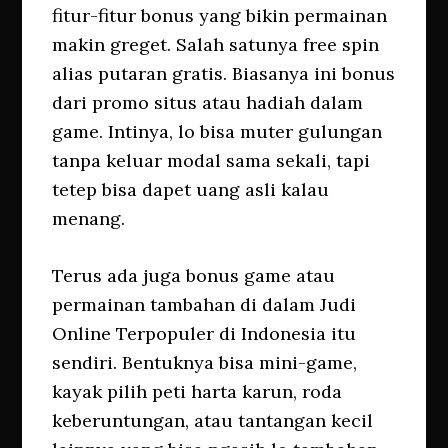
fitur-fitur bonus yang bikin permainan
makin greget. Salah satunya free spin
alias putaran gratis. Biasanya ini bonus
dari promo situs atau hadiah dalam
game. Intinya, lo bisa muter gulungan
tanpa keluar modal sama sekali, tapi
tetep bisa dapet uang asli kalau
menang.
Terus ada juga bonus game atau
permainan tambahan di dalam Judi
Online Terpopuler di Indonesia itu
sendiri. Bentuknya bisa mini-game,
kayak pilih peti harta karun, roda
keberuntungan, atau tantangan kecil