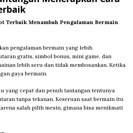
erbaik
ot Terbaik Menambah Pengalaman Bermain
ikan pengalaman bermain yang lebih
utaran gratis, simbol bonus, mini game, dan
ainan lebih seru dan tidak membosankan. Ketika
gan gaya bermain.
tau yang cepat dan penuh tantangan tentunya
utaran tanpa tekanan. Keseruan saat bermain itu
 karena salah pilih mesin, gimana bisa menikmati