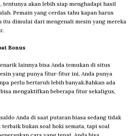
, tentunya akan lebih siap menghadapi hasil
alah. Pemain yang cerdas tahu kapan harus
an itu dimulai dari mengenali mesin yang mereka
r.
pat Bonus
menarik lainnya bisa Anda temukan di situs
sin yang punya fitur-fitur ini, Anda punya
pa perlu bertaruh lebih banyak.Bahkan ada
bisa mengaktifkan beberapa fitur sekaligus,
 saldo Anda di saat putaran biasa sedang tidak
erbaik bukan soal hoki semata, tapi soal
enerapkan cara yang tepat, Anda bisa