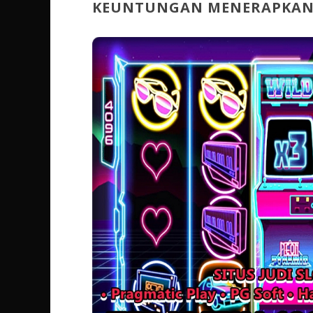
KEUNTUNGAN MENERAPKAN C