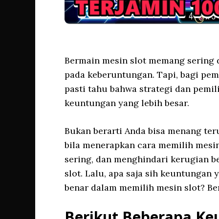
Bermain mesin slot memang sering 
pada keberuntungan. Tapi, bagi pema
pasti tahu bahwa strategi dan pemi
keuntungan yang lebih besar.
Bukan berarti Anda bisa menang ter
bila menerapkan cara memilih mesin
sering, dan menghindari kerugian be
slot. Lalu, apa saja sih keuntungan
benar dalam memilih mesin slot? Be
Berikut Beberapa K