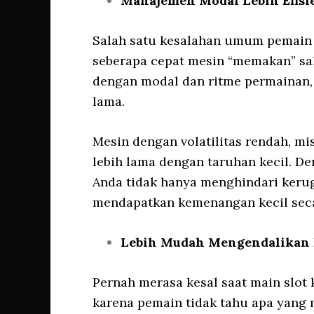
Manajemen Modal Lebih Efisi
Salah satu kesalahan umum pemain
seberapa cepat mesin “memakan” sal
dengan modal dan ritme permainan, 
lama.
Mesin dengan volatilitas rendah, m
lebih lama dengan taruhan kecil. D
Anda tidak hanya menghindari kerug
mendapatkan kemenangan kecil seca
Lebih Mudah Mengendalikan
Pernah merasa kesal saat main slot 
karena pemain tidak tahu apa yang