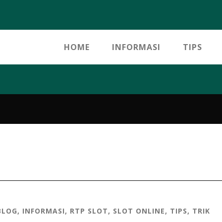
HOME
INFORMASI
TIPS
BLOG
,
INFORMASI
,
RTP SLOT
,
SLOT ONLINE
,
TIPS
,
TRIK