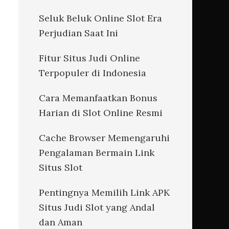
Seluk Beluk Online Slot Era
Perjudian Saat Ini
Fitur Situs Judi Online
Terpopuler di Indonesia
Cara Memanfaatkan Bonus
Harian di Slot Online Resmi
Cache Browser Memengaruhi
Pengalaman Bermain Link
Situs Slot
Pentingnya Memilih Link APK
Situs Judi Slot yang Andal
dan Aman