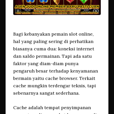
Bagi kebanyakan pemain slot online,
hal yang paling sering di perhatikan
biasanya cuma dua: koneksi internet
dan saldo permainan. Tapi ada satu
faktor yang diam-diam punya
pengaruh besar terhadap kenyamanan
bermain yaitu cache browser.
Terkait
cache mungkin terdengar teknis, tapi
sebenarnya sangat sederhana.
Cache adalah tempat penyimpanan