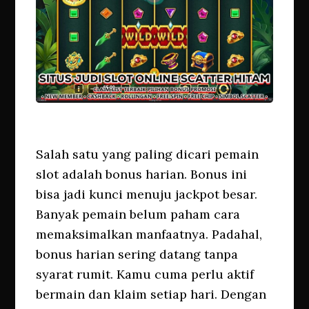
Salah satu yang paling dicari pemain
slot adalah bonus harian. Bonus ini
bisa jadi kunci menuju jackpot besar.
Banyak pemain belum paham cara
memaksimalkan manfaatnya. Padahal,
bonus harian sering datang tanpa
syarat rumit.
Kamu cuma perlu aktif
bermain dan klaim setiap hari. Dengan