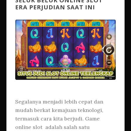
SELUK BELUK ONLINE SLOT
ERA PERJUDIAN SAAT INI
Segalanya menjadi lebih cepat dan
mudah berkat kemajuan teknologi,
termasuk cara kita berjudi. Game
online slot adalah salah satu