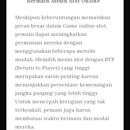
Bermain Mesin Slot Online
Meskipun keberuntungan memainkan
peran besar dalam Game online slot,
pemain dapat meningkatkan
permainan mereka dengan
menggunakan beberapa metode
mudah. ​​Memilih mesin slot dengan RTP
(Return to Player) yang tinggi
merupakan saran penting karena
menunjukkan persentase kemenangan
jangka panjang yang lebih tinggi.
Untuk mencegah kerugian yang tak
terkendali, pemain juga harus
membatasi waktu bermain dan modal
mereka.