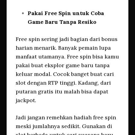
Pakai Free Spin untuk Coba
Game Baru Tanpa Resiko
Free spin sering jadi bagian dari bonus
harian menarik. Banyak pemain lupa
manfaat utamanya. Free spin bisa kamu
pakai buat eksplor game baru tanpa
keluar modal.
Cocok banget buat cari
slot dengan RTP tinggi. Kadang, dari
putaran gratis itu malah bisa dapat
jackpot.
Jadi jangan remehkan hadiah free spin
meski jumlahnya sedikit.
Gunakan di
slot berbeda untuk cari suasana baru.