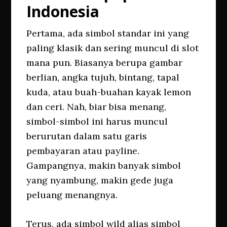
Indonesia
Pertama, ada simbol standar ini yang
paling klasik dan sering muncul di slot
mana pun. Biasanya berupa gambar
berlian, angka tujuh, bintang, tapal
kuda, atau buah-buahan kayak lemon
dan ceri. Nah, biar bisa menang,
simbol-simbol ini harus muncul
berurutan dalam satu garis
pembayaran atau payline.
Gampangnya, makin banyak simbol
yang nyambung, makin gede juga
peluang menangnya.
Terus, ada simbol wild alias simbol