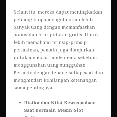
Selain itu, mereka dapat meningkatkan
peluang tanpa mengeluarkan lebih
banyak uang dengan memanfaatkan
bonus dan fitur putaran gratis. Untuk
lebih memahami prinsip-prinsip
permainan, pemain juga dianjurkan
untuk mencoba mode demo sebelum
menggunakan uang sungguhan.
Bermain dengan tenang setiap saat dan
menghindari kehilangan ketenangan
sama pentingnya.
Risiko dan Nilai Kewaspadaan
Saat Bermain Mesin Slot