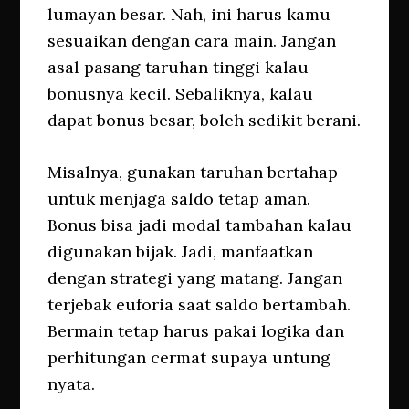
lumayan besar. Nah, ini harus kamu
sesuaikan dengan cara main. Jangan
asal pasang taruhan tinggi kalau
bonusnya kecil.
Sebaliknya, kalau
dapat bonus besar, boleh sedikit berani.
Misalnya, gunakan taruhan bertahap
untuk menjaga saldo tetap aman.
Bonus bisa jadi modal tambahan kalau
digunakan bijak.
Jadi, manfaatkan
dengan strategi yang matang. Jangan
terjebak euforia saat saldo bertambah.
Bermain tetap harus pakai logika dan
perhitungan cermat supaya untung
nyata.