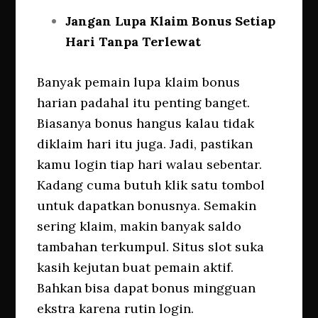
Jangan Lupa Klaim Bonus Setiap
Hari Tanpa Terlewat
Banyak pemain lupa klaim bonus
harian padahal itu penting banget.
Biasanya bonus hangus kalau tidak
diklaim hari itu juga. Jadi, pastikan
kamu login tiap hari walau sebentar.
Kadang cuma butuh klik satu tombol
untuk dapatkan bonusnya.
Semakin
sering klaim, makin banyak saldo
tambahan terkumpul. Situs slot suka
kasih kejutan buat pemain aktif.
Bahkan bisa dapat bonus mingguan
ekstra karena rutin login.