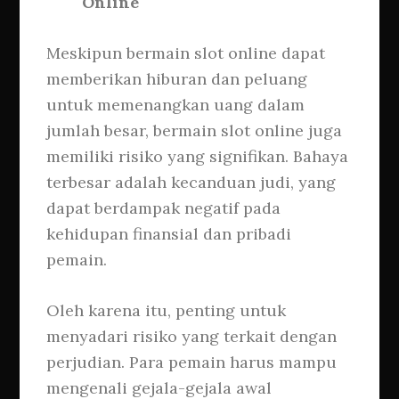
Online
Meskipun bermain slot online dapat
memberikan hiburan dan peluang
untuk memenangkan uang dalam
jumlah besar, bermain slot online juga
memiliki risiko yang signifikan. Bahaya
terbesar adalah kecanduan judi, yang
dapat berdampak negatif pada
kehidupan finansial dan pribadi
pemain.
Oleh karena itu, penting untuk
menyadari risiko yang terkait dengan
perjudian. Para pemain harus mampu
mengenali gejala-gejala awal