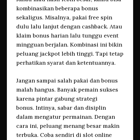
kombinasikan beberapa bonus
sekaligus. Misalnya, pakai free spin
dulu lalu lanjut dengan cashback. Atau
klaim bonus harian lalu tunggu event
mingguan berjalan.
Kombinasi ini bikin
peluang jackpot lebih tinggi. Tapi tetap
perhatikan syarat dan ketentuannya.
Jangan sampai salah pakai dan bonus
malah hangus. Banyak pemain sukses
karena pintar gabung strategi
bonus.
Intinya, sabar dan disiplin
dalam mengatur permainan. Dengan
cara ini, peluang menang besar makin
terbuka. Coba sendiri di slot online