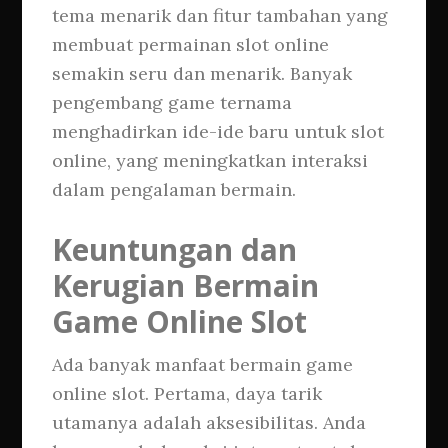
tema menarik dan fitur tambahan yang
membuat permainan slot online
semakin seru dan menarik. Banyak
pengembang game ternama
menghadirkan ide-ide baru untuk slot
online, yang meningkatkan interaksi
dalam pengalaman bermain.
Keuntungan dan
Kerugian Bermain
Game Online Slot
Ada banyak manfaat bermain game
online slot. Pertama, daya tarik
utamanya adalah aksesibilitas. Anda