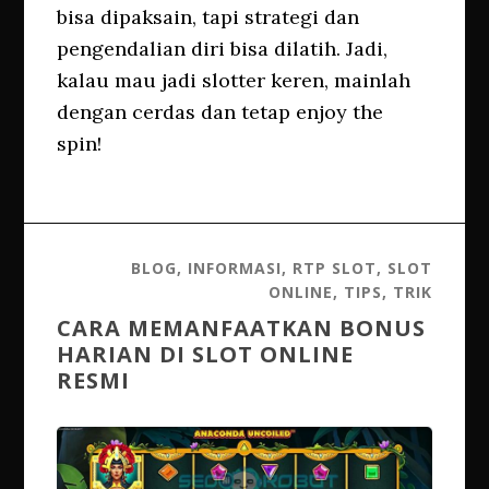
bisa dipaksain, tapi strategi dan
pengendalian diri bisa dilatih. Jadi,
kalau mau jadi slotter keren, mainlah
dengan cerdas dan tetap enjoy the
spin!
BLOG
,
INFORMASI
,
RTP SLOT
,
SLOT
ONLINE
,
TIPS
,
TRIK
CARA MEMANFAATKAN BONUS
HARIAN DI SLOT ONLINE
RESMI