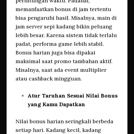
perhitungan waktu. Padahal,
memanfaatkan bonus di jam tertentu
bisa pengaruhi hasil. Misalnya, main di
jam server sepi kadang bikin peluang
lebih besar.
Karena sistem tidak terlalu
padat, performa game lebih stabil.
Bonus harian juga bisa dipakai
maksimal saat promo tambahan aktif.
Misalnya, saat ada event multiplier
atau cashback mingguan.
Atur Taruhan Sesuai Nilai Bonus
yang Kamu Dapatkan
Nilai bonus harian seringkali berbeda
setiap hari. Kadang kecil, kadang