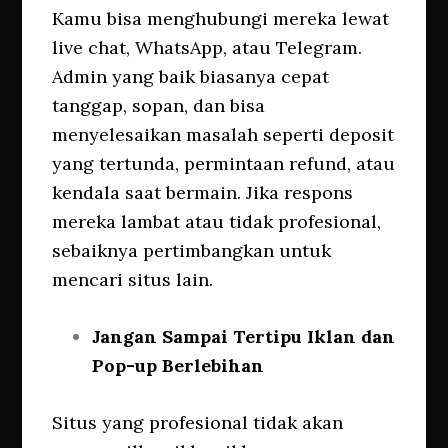
Kamu bisa menghubungi mereka lewat
live chat, WhatsApp, atau Telegram.
Admin yang baik biasanya cepat
tanggap, sopan, dan bisa
menyelesaikan masalah seperti deposit
yang tertunda, permintaan refund, atau
kendala saat bermain. Jika respons
mereka lambat atau tidak profesional,
sebaiknya pertimbangkan untuk
mencari situs lain.
Jangan Sampai Tertipu Iklan dan
Pop-up Berlebihan
Situs yang profesional tidak akan