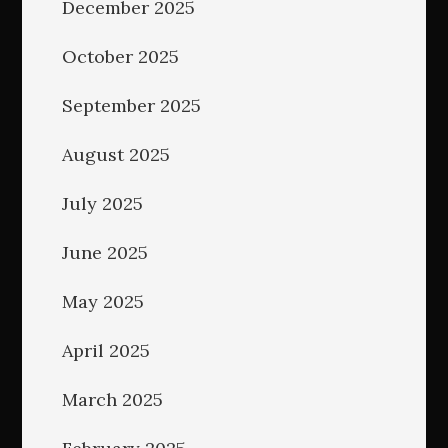
December 2025
October 2025
September 2025
August 2025
July 2025
June 2025
May 2025
April 2025
March 2025