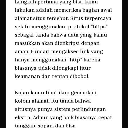
Langkah pertama yang bisa kamu
lakukan adalah memeriksa bagian awal
alamat situs tersebut. Situs terpercaya
selalu menggunakan protokol “https”
sebagai tanda bahwa data yang kamu
masukkan akan dienkripsi dengan
aman. Hindari mengakses link yang
hanya menggunakan “http” karena
biasanya tidak dilengkapi fitur
keamanan dan rentan dibobol.
Kalau kamu lihat ikon gembok di
kolom alamat, itu tanda bahwa
situsnya punya sistem perlindungan
ekstra. Admin yang baik biasanya cepat
tanggap, sopan, dan bisa